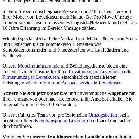
Füllen Sie jetzt das kostenlose Formular online aus.
Sichern Sie sich unschlagbare Preise ab nur 24€ für den Transport
Ihrer Möbel von Leverkusen nach Hanau. Bei Pro Move Umzüge
können Sie auf unser umfassendes
Logistik-Netzwerk
und mehr als
16 Jahre Erfahrung im Bereich Umzüge zählen.
Wir sind spezialisiert auf eine Vielzahl von Möbelstücken, von Sofas
und Esstischen bis zu komplexeren Elementen wie
Schubladenkommoden und Fitnessgeräten wie Laufbändern und
Kettlebells.
Unsere
Möbelmitfahrzentrale
und Beiladungsdienste bieten eine
kosteneffiziente Lösung für Ihren
Privatumzug in Leverkusen
oder
Firmenumzug in Leverkusen
, einschließlich spezialisierter
Leistungen wie dem
Ein- und Auspackservice in Leverkusen
.
Sichern Sie sich jetzt
kostenlose und unverbindliche
Angebote
für
Ihren Umzug von oder nach Leverkusen. Ihr Angebot erhalten Sie
innerhalb von nur etwa 60 Sekunden.
Unser erfahrenes Team von professionellen
Umzugshelfern
steht
bereit, um Ihren
Kleintransport in Leverkusen
effizient und sicher
durchzuführen.
Vertrauen Sie unserem
traditionsreichen Familienunternehmen